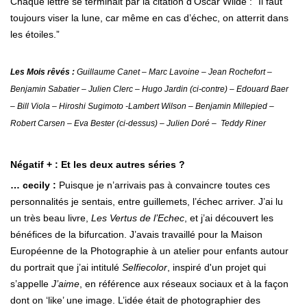
Chaque lettre se terminait par la citation d’Oscar Wilde : “Il faut
toujours viser la lune, car même en cas d’échec, on atterrit dans
les étoiles.”
Les Mois rêvés :
Guillaume Canet – Marc Lavoine – Jean Rochefort –
Benjamin Sabatier – Julien Clerc – Hugo Jardin (ci-contre) – Edouard Baer
– Bill Viola – Hiroshi Sugimoto -Lambert Wilson – Benjamin Millepied –
Robert Carsen – Eva Bester (ci-dessus) – Julien Doré – Teddy Riner
Négatif + : Et les deux autres séries ?
… cecily :
Puisque je n’arrivais pas à convaincre toutes ces
personnalités je sentais, entre guillemets, l’échec arriver. J’ai lu
un très beau livre,
Les Vertus de l’Echec
, et j’ai découvert les
bénéfices de la bifurcation. J’avais travaillé pour la Maison
Européenne de la Photographie à un atelier pour enfants autour
du portrait que j’ai intitulé
Selfiecolor
, inspiré d'un projet qui
s’appelle
J’aime
, en référence aux réseaux sociaux et à la façon
dont on ‘like’ une image. L’idée était de photographier des