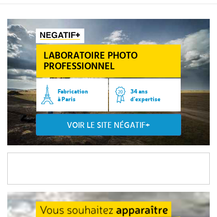
LABORATOIRE PHOTO
PROFESSIONNEL
Fabrication
34 ans
à Paris
d’expertise
VOIR LE SITE NÉGATIF+