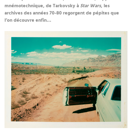
mnémotechnique, de Tarkovsky à
Star Wars
, les
archives des années 70-80 regorgent de pépites que
l’on découvre enfin…