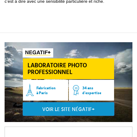
c’est à dire avec une sensibilité particulière et riche.
LABORATOIRE PHOTO
PROFESSIONNEL
Fabrication
34 ans
à Paris
d’expertise
VOIR LE SITE NÉGATIF+