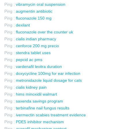
Ping :
vibramycin oral suspension
Ping :
augmentin antibiotic
Ping :
fluconazole 150 mg
Ping :
dexilant
Ping :
fluconazole over the counter uk
Ping :
cialis indian pharmacy
Ping :
cenforce 200 mg precio
Ping :
stendra tablet uses
Ping :
pepcid ac pms
Ping :
vardenafil levitra duration
Ping :
doxycycline 100mg for ear infection
Ping :
metronidazole liquid dosage for cats
Ping :
cialis kidney pain
Ping :
hims minoxidil walmart
Ping :
saxenda savings program
Ping :
terbinafine nail fungus results
Ping :
ivermectin scabies treatment evidence
Ping :
PDE5 inhibitor mechanism
Ping :
avanafil mechanism context