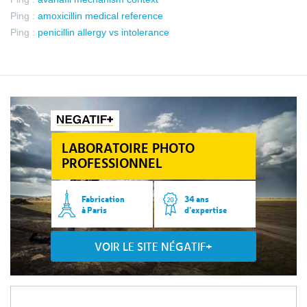
Ping :
amoxicillin medical reference
Ping :
penicillin allergy vs intolerance
LABORATOIRE PHOTO
PROFESSIONNEL
Fabrication
34 ans
à Paris
d’expertise
VOIR LE SITE NÉGATIF+