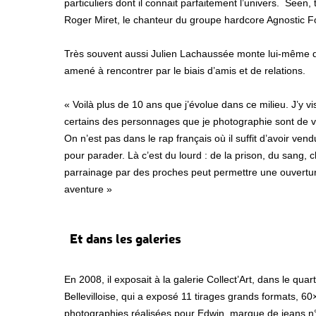
particuliers dont il connait parfaitement l’univers. See
Roger Miret, le chanteur du groupe hardcore Agnostic Fon
Très souvent aussi Julien Lachaussée monte lui-même de
amené à rencontrer par le biais d’amis et de relations.
« Voilà plus de 10 ans que j’évolue dans ce milieu. J’y v
certains des personnages que je photographie sont de vr
On n’est pas dans le rap français où il suffit d’avoir v
pour parader. Là c’est du lourd : de la prison, du sang
parrainage par des proches peut permettre une ouvertur
aventure »
Et dans les galeries
En 2008, il exposait à la galerie Collect’Art, dans le qua
Bellevilloise, qui a exposé 11 tirages grands formats, 60
photographies réalisées pour Edwin, marque de jeans n