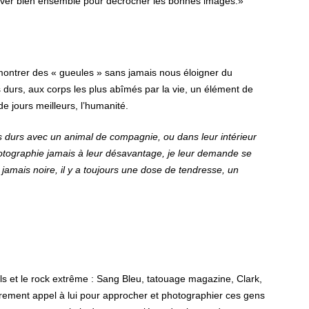
y trouver bien ensemble pour décrocher les bonnes images.»
ontrer des « gueules » sans jamais nous éloigner du
us durs, aux corps les plus abîmés par la vie, un élément de
de jours meilleurs, l’humanité.
s durs avec un animal de compagnie, ou dans leur intérieur
otographie jamais à leur désavantage, je leur demande se
jamais noire, il y a toujours une dose de tendresse, un
s et le rock extrême : Sang Bleu, tatouage magazine, Clark,
rement appel à lui pour approcher et photographier ces gens