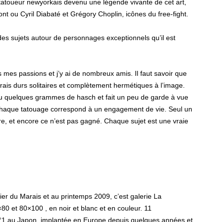
n, tatoueur newyorkais devenu une légende vivante de cet art,
t ou Cyril Diabaté et Grégory Choplin, icônes du free-fight.
s sujets autour de personnages exceptionnels qu’il est
is mes passions et j’y ai de nombreux amis. Il faut savoir que
ais durs solitaires et complètement hermétiques à l’image.
endu quelques grammes de hasch et fait un peu de garde à vue
, chaque tatouage correspond à un engagement de vie. Seul un
e, et encore ce n’est pas gagné. Chaque sujet est une vraie
rtier du Marais et au printemps 2009, c’est galerie La
×80 et 80×100 , en noir et blanc et en couleur. 11
°1 au Japon, implantée en Europe depuis quelques années et