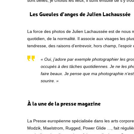
sont belles, je choisis les lieux, il suffit ensuite de s’
Les Gueules d’anges de Julien Lachaussée
La force des photos de Julien Lachaussée est de nous m
quotidien, de la normalité. Il associe aux visages les pl
tendresse, des raisons d’entrevoir, hors champ, l’espoir 
« Oui, j’adore par exemple photographier les gro
occupés à des tâches quotidiennes. Je ne les ph
faire beaux. Je pense que ma photographie n’est 
sourire. »
À la une de la presse magazine
La Presse européenne spécialisée dans les arts corporel
Modzik, Maelstrom, Rugged, Power Glide …, fait réguliè