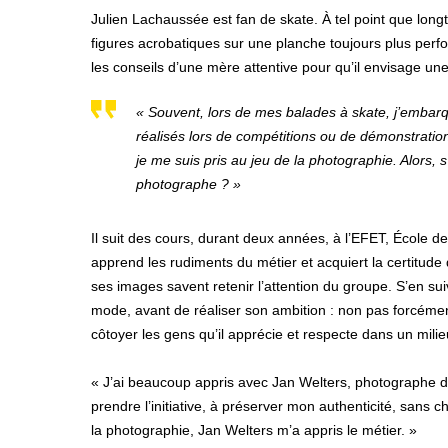
Julien Lachaussée est fan de skate. À tel point que long
figures acrobatiques sur une planche toujours plus perf
les conseils d’une mère attentive pour qu’il envisage une
« Souvent, lors de mes balades à skate, j’embar
réalisés lors de compétitions ou de démonstrati
je me suis pris au jeu de la photographie. Alors, s
photographe ? »
Il suit des cours, durant deux années, à l’EFET, École d
apprend les rudiments du métier et acquiert la certitude qu
ses images savent retenir l’attention du groupe. S’en su
mode, avant de réaliser son ambition : non pas forcémen
côtoyer les gens qu’il apprécie et respecte dans un mili
« J’ai beaucoup appris avec Jan Welters, photographe d
prendre l’initiative, à préserver mon authenticité, san
la photographie, Jan Welters m’a appris le métier. »