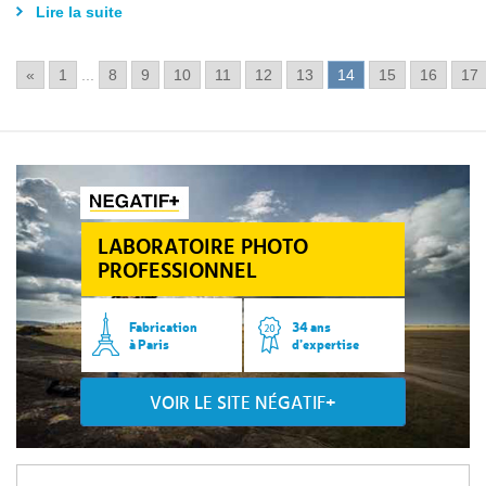
Lire la suite
«
1
...
8
9
10
11
12
13
14
15
16
17
LABORATOIRE PHOTO
PROFESSIONNEL
Fabrication
34 ans
à Paris
d’expertise
VOIR LE SITE NÉGATIF+