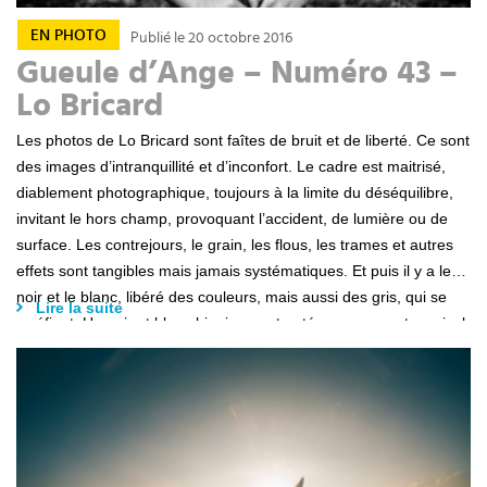
EN PHOTO
Publié le 20 octobre 2016
Gueule d’Ange – Numéro 43 –
Lo Bricard
Les photos de Lo Bricard sont faîtes de bruit et de liberté. Ce sont
des images d’intranquillité et d’inconfort. Le cadre est maitrisé,
diablement photographique, toujours à la limite du déséquilibre,
invitant le hors champ, provoquant l’accident, de lumière ou de
surface. Les contrejours, le grain, les flous, les trames et autres
effets sont tangibles mais jamais systématiques. Et puis il y a le
noir et le blanc, libéré des couleurs, mais aussi des gris, qui se
Lire la suite
raréfient. Un noir et blanc binaire, contrasté, exsangue et musical.
Lo Bricard n’agence pas, n’ordonne pas.