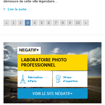
démesure de cette ville légendaire...
Lire la suite
«
1
2
3
4
5
6
7
8
9
10
»
LABORATOIRE PHOTO
PROFESSIONNEL
Fabrication
34 ans
à Paris
d’expertise
VOIR LE SITE NÉGATIF+